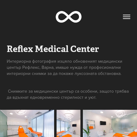
Reflex Medical Center
Интериорна фотография изцяло обновеният медицински
център Рефлекс, Варна, имаше нужда от професионални
интериорни снимки за да покаже луксозната обстановка.
Снимките за медицински център са особени, защото трябва
да вдъхнат едновременно стерилност и уют.