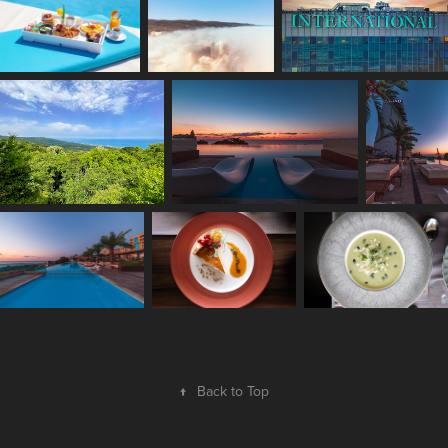
↑
Back to Top