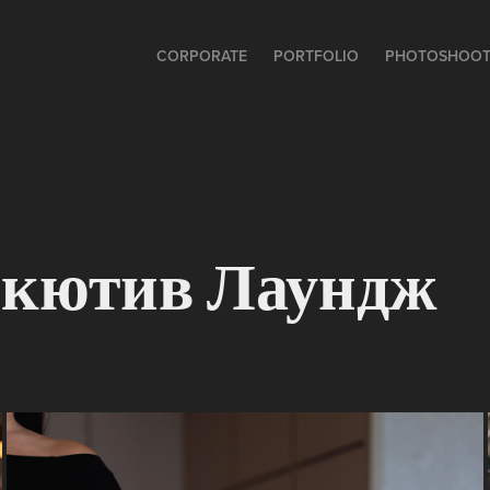
CORPORATE
PORTFOLIO
PHOTOSHOO
екютив Лаундж